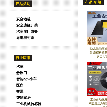
产品类别
安全地毯
安全边缘开关
汽车尾门防夹
导电密封条
[防水防油压
关 爱征科技
安全地毯
行业应用
汽车
悬浮门
智能agv小车
医疗
交通
智能家居
[工业自动化
式防滑压力感
工业机械传感器