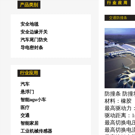
产品类别
交通防撞条
安全地毯
安全边缘开关
汽车尾门防夹
导电密封条
行业应用
汽车
悬浮门
防撞条 防撞
智能agv小车
材料：橡胶
医疗
最高驱动力：
驱动距离：1
交通
最高切换电压：
智能家居
最高切换电流
工业机械传感器