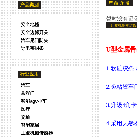
产品类别
暂时没有记
安全地毯
硅胶机柜密封条 
安全边缘开关
汽车尾门防夹
导电密封条
U型金属
1.软质胶条
行业应用
汽车
2.免粘胶
悬浮门
智能agv小车
3.升级4
医疗
交通
4.采用天
智能家居
工业机械传感器